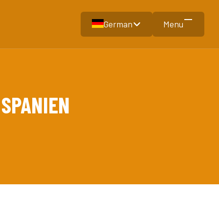
German
Menu
N SPANIEN