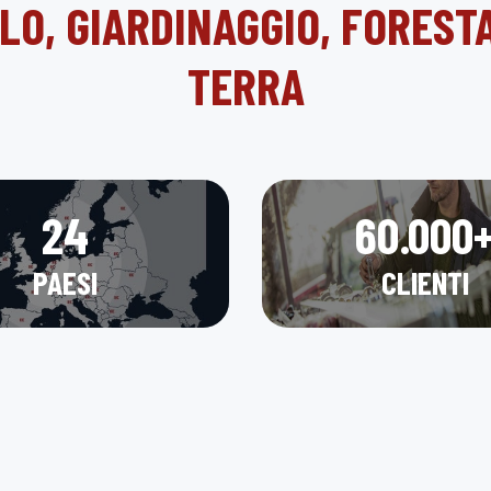
LO, GIARDINAGGIO, FOREST
TERRA
24
60.000
PAESI
CLIENTI