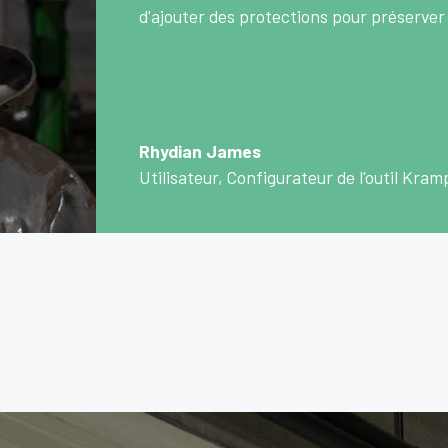
d'ajouter des protections pour préserver
Rhydian James
Utilisateur, Configurateur de l'outil Kram