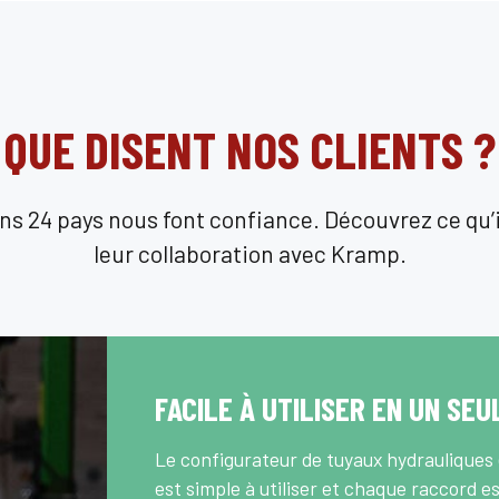
QUE DISENT NOS CLIENTS ?
ns 24 pays nous font confiance. Découvrez ce qu’i
leur collaboration avec Kramp.
FACILE À UTILISER EN UN SEU
Le configurateur de tuyaux hydrauliques e
est simple à utiliser et chaque raccord es