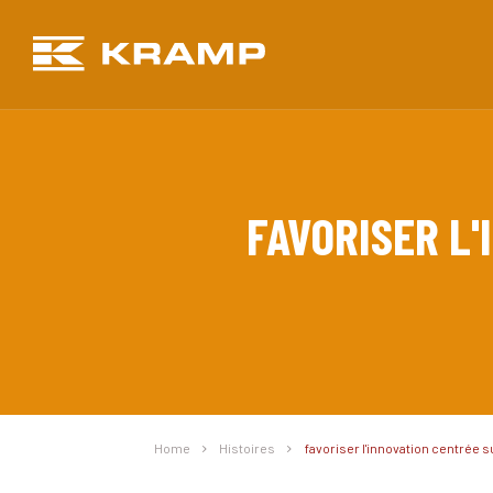
FAVORISER L'
Home
Histoires
favoriser l'innovation centrée su