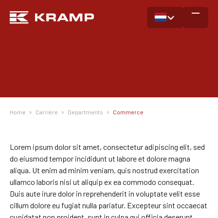
Home
Carrière
Departments
Commerce
Lorem ipsum dolor sit amet, consectetur adipiscing elit, sed
do eiusmod tempor incididunt ut labore et dolore magna
aliqua. Ut enim ad minim veniam, quis nostrud exercitation
ullamco laboris nisi ut aliquip ex ea commodo consequat.
Duis aute irure dolor in reprehenderit in voluptate velit esse
cillum dolore eu fugiat nulla pariatur. Excepteur sint occaecat
cupidatat non proident, sunt in culpa qui officia deserunt