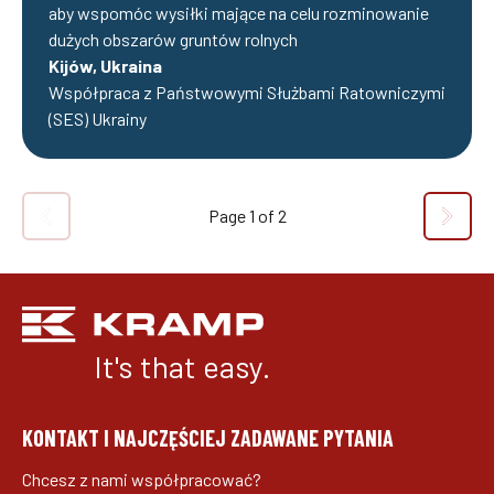
aby wspomóc wysiłki mające na celu rozminowanie
dużych obszarów gruntów rolnych
Kijów, Ukraina
Współpraca z Państwowymi Służbami Ratowniczymi
(SES) Ukrainy
Page
1
of
2
It's that easy.
KONTAKT I NAJCZĘŚCIEJ ZADAWANE PYTANIA
Chcesz z nami współpracować?