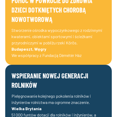
POMOC W POWROCIE DO ZDROWIA
DZIECI DOTKNIĘTYCH CHOROBĄ
NOWOTWOROWĄ
Stworzenie ośrodka wypoczynkowego z rodzinnymi
kwaterami, obiektami sportowymi i ścieżkami
przyrodniczymi w pobliżu rzeki Kőrös.
Budapeszt, Węgry
We współpracy z Fundacją Démétér Ház
WSPIERANIE NOWEJ GENERACJI
ROLNIKÓW
Pielęgnowanie kolejnego pokolenia rolników i
inżynierów rolnictwa ma ogromne znaczenie.
Wielka Brytania
51 000 funtów dotacji dla rolników i inżynierów, a