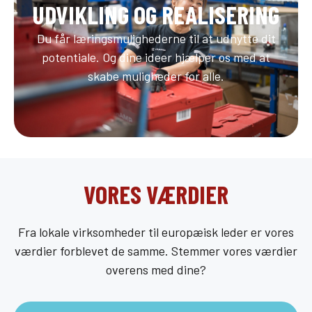
UDVIKLING OG REALISERING
Du får læringsmulighederne til at udnytte dit
potentiale. Og dine ideer hjælper os med at
skabe muligheder for alle.
VORES VÆRDIER
Fra lokale virksomheder til europæisk leder er vores
værdier forblevet de samme. Stemmer vores værdier
overens med dine?