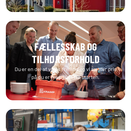
FÆLLESSKAB OG
TILHØRSFORHOLD
Du er en del af vores fremtid og vi sætter pris
på du er med. Helt fra starten.