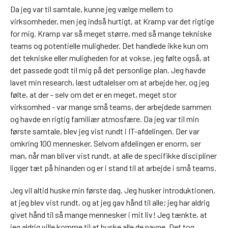
Da jeg var til samtale, kunne jeg vælge mellem to
virksomheder, men jeg indså hurtigt, at Kramp var det rigtige
for mig. Kramp var så meget større, med så mange tekniske
teams og potentielle muligheder. Det handlede ikke kun om
det tekniske eller muligheden for at vokse, jeg følte også, at
det passede godt til mig på det personlige plan. Jeg havde
lavet min research, læst udtalelser om at arbejde her, og jeg
følte, at der - selv om det er en meget, meget stor
virksomhed - var mange små teams, der arbejdede sammen
og havde en rigtig familiær atmosfære. Da jeg var til min
første samtale, blev jeg vist rundt i IT-afdelingen. Der var
omkring 100 mennesker. Selvom afdelingen er enorm, ser
man, når man bliver vist rundt, at alle de specifikke discipliner
ligger tæt på hinanden og er i stand til at arbejde i små teams.
Jeg vil altid huske min første dag. Jeg husker introduktionen,
at jeg blev vist rundt, og at jeg gav hånd til alle; jeg har aldrig
givet hånd til så mange mennesker i mit liv! Jeg tænkte, at
jeg aldrig ville komme til at huske alle de navne. Det tog