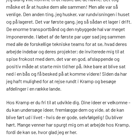
måske et år at huske dem alle sammen! Men alle var så
venlige. Den anden ting, jeg husker, var rundvisningen i huset
og på lageret. Det var første gang, jeg så sådan et lager i drift.
De enorme transportbånd og den nybyggede hal var meget
imponerende. I løbet af de første par uger sad jeg sammen
med alle de forskellige tekniske teams for at se, hvad deres
arbejde indebar og deres projekter; de inviterede mig til at
spise frokost med dem, det var en god, afslappende og
positiv måde at starte min tid her på, ikke bare at blive sat
ned i en bås og få besked på at komme videre! Siden da har
jeg haft mulighed for at rejse rundt i Kramp og besøge
afdelinger i en række lande.
Hos Kramp er du fri til at udvikle dig. Dine ideer er velkomne -
du kan undersøge ideer, fremlægge dem og vide, at de kan
blive ført ud i livet - hvis de er gode, selvfølgelig! Du bliver
hørt. Mange venner har spurgt mig om at arbejde hos Kramp,
fordi de kan se, hvor glad jeg er her.